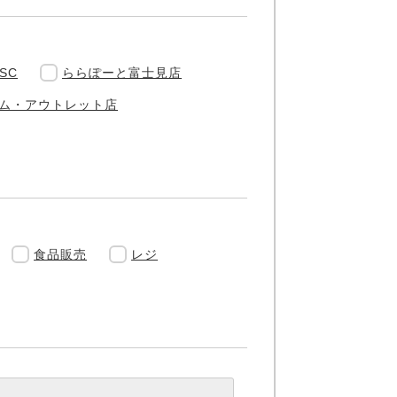
SC
ららぽーと富士見店
ム・アウトレット店
食品販売
レジ