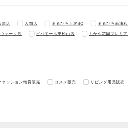
飯能店
入間店
まるひろ上尾SC
まるひろ南浦和
バウォーク店
ビバモール東松山店
ふかや花園プレミア
ファッション雑貨販売
コスメ販売
リビング用品販売