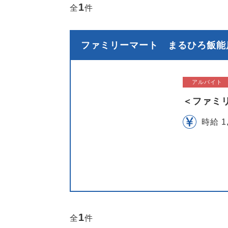
1
全
件
ファミリーマート まるひろ飯能店
アルバイト
＜ファミ
時給 1
1
全
件