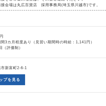
面接会場は丸広百貨店 採用事務局(埼玉県川越市)です。
ｰｰｰｰｰｰｰｰｰｰｰｰｰｰｰｰｰｰｰｰｰｰｰｰｰｰｰｰｰｰｰｰｰｰｰｰｰｰｰｰｰｰｰｰｰｰｰｰｰ
5円
間3カ月程度あり（見習い期間時の時給：1,141円）
回（評価制）
市新富町2-6-1
ップを見る