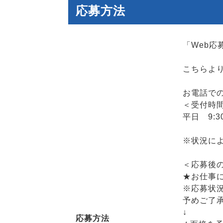
応募方法
「Web
こちらよ
お電話で
＜受付時
平日 9:30
※状況に
＜応募後
★お仕事
※応募状
予めご了
↓
応募方法