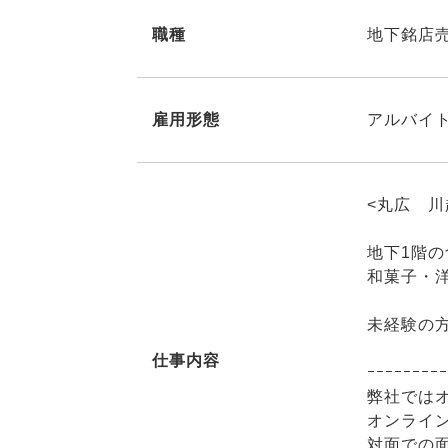
職種
地下銘店
雇用形態
アルバイト
<丸広 
地下1階
和菓子・
未経験の
仕事内容
ｰｰｰｰｰｰｰｰｰ
弊社では
オンライ
対面での