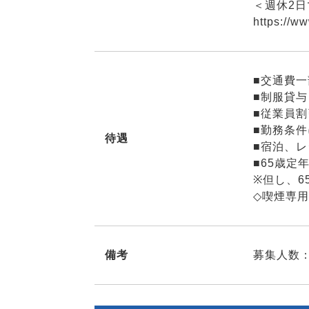
＜週休2
https://w
■交通費
■制服貸与
■従業員
■勤務条
待遇
■宿泊、
■65歳定
※但し、
◇喫煙専
備考
募集人数：