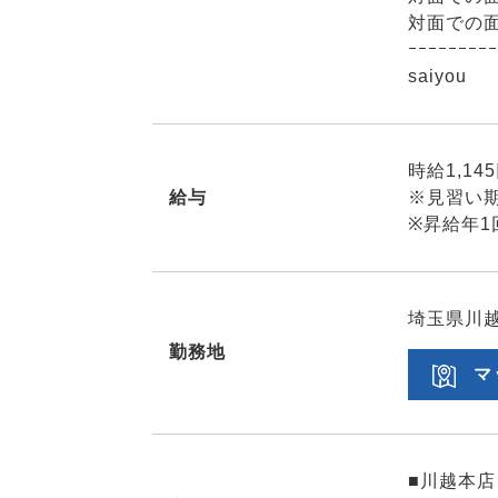
対面での
ｰｰｰｰｰｰｰｰｰ
saiyou
時給1,14
給与
※見習い期
※昇給年1
埼玉県川越
勤務地
マ
■川越本店