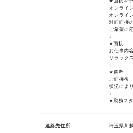
★面接を
オンライ
オンライ
対面面接
ご希望に
↓
★面接
お仕事内
リラック
↓
★選考
ご面接後
状況によ
↓
★勤務ス
連絡先住所
埼玉県川越