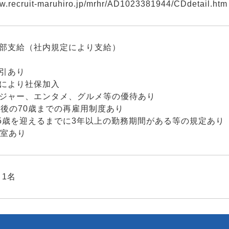
ww.recruit-maruhiro.jp/mrhr/AD1023381944/CDdetail.htm
一部支給（社内規定により支給）
割引あり
件により社保加入
レジャー、エンタメ、グルメ等の優待あり
年後の70歳までの再雇用制度あり
65歳を迎えるまでに3年以上の勤務期間がある等の規定あり
用室あり
1名