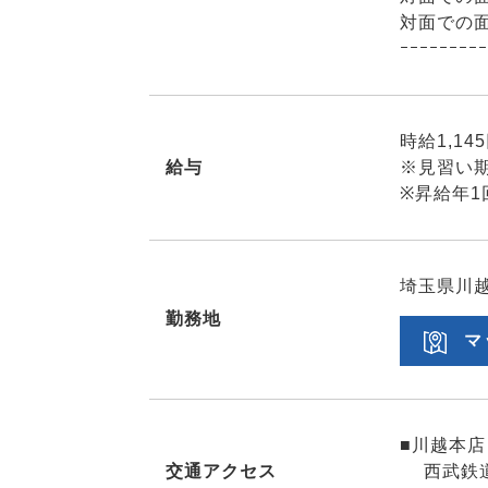
対面での
ｰｰｰｰｰｰｰｰｰ
時給1,14
給与
※見習い期
※昇給年1
埼玉県川越
勤務地
マ
■川越本店
交通アクセス
西武鉄道