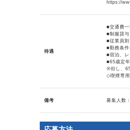
https://w
■交通費
■制服貸与
■従業員
■勤務条
待遇
■宿泊、
■65歳定
※但し、
◇喫煙専
備考
募集人数：
応募方法