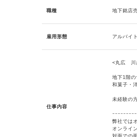
職種
地下銘店
雇用形態
アルバイト
<丸広 
地下1階
和菓子・
未経験の
仕事内容
ｰｰｰｰｰｰｰｰｰ
弊社では
オンライ
対面での