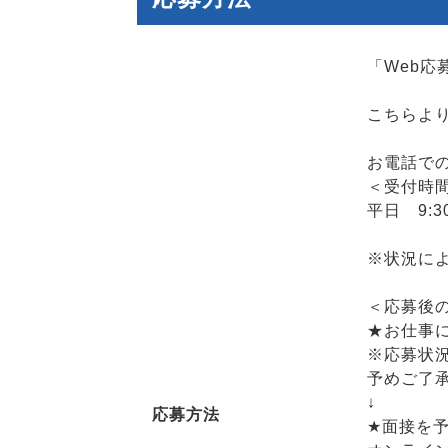
「Web
こちらよ
お電話で
＜受付時
平日 9:30
※状況に
＜応募後
★お仕事
※応募状
予めご了
↓
応募方法
★面接を