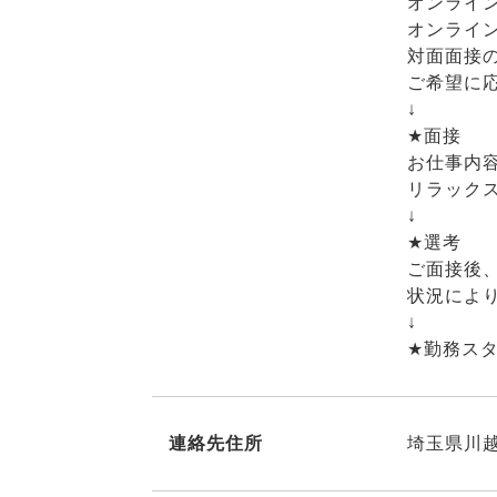
オンライ
オンライ
対面面接
ご希望に
↓
★面接
お仕事内
リラック
↓
★選考
ご面接後
状況によ
↓
★勤務ス
連絡先住所
埼玉県川越