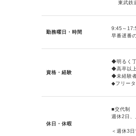
東武鉄道
9:45～1
勤務曜日・時間
早番遅番
◆明るく
◆高卒以
資格・経験
◆未経験
◆フリー
■交代制
週休2日、
休日・休暇
＜週休3